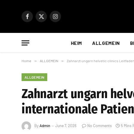
Facebook
X
Instagram
(Twitter)
HEIM
ALLGEMEIN
B
Home
»
ALLGEMEIN
»
Zahnarzt ungarn helvetic clinics Leitfaden
ALLGEMEIN
Zahnarzt ungarn helve
internationale Patie
By
Admin
June 7, 2026
No Comments
5 Mins 