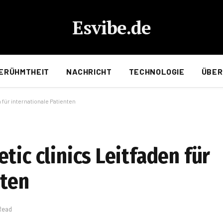
Esvibe.de
ERÜHMTHEIT
NACHRICHT
TECHNOLOGIE
ÜBER
 für internationale Patienten
tic clinics Leitfaden für
nten
Read