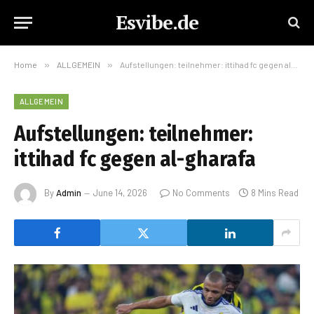
Esvibe.de
Home
»
ALLGEMEIN
»
Aufstellungen: teilnehmer: ittihad fc gegen al-gharafa
ALLGEMEIN
Aufstellungen: teilnehmer:
ittihad fc gegen al-gharafa
By
Admin
June 14, 2026
No Comments
8 Mins Read