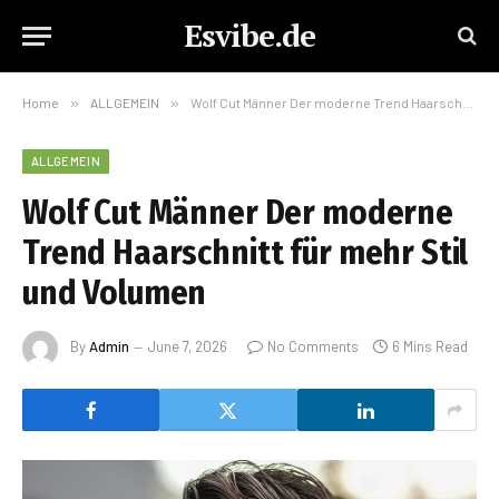
Esvibe.de
Home
»
ALLGEMEIN
»
Wolf Cut Männer Der moderne Trend Haarschnitt für mehr Stil und Volumen
ALLGEMEIN
Wolf Cut Männer Der moderne
Trend Haarschnitt für mehr Stil
und Volumen
By
Admin
June 7, 2026
No Comments
6 Mins Read