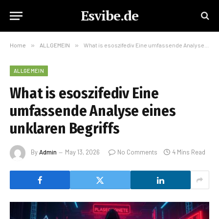
Esvibe.de
Home
»
ALLGEMEIN
»
What is esoszifediv Eine umfassende Analyse eines unklaren Begriffs
ALLGEMEIN
What is esoszifediv Eine
umfassende Analyse eines
unklaren Begriffs
By
Admin
May 13, 2026
No Comments
4 Mins Read