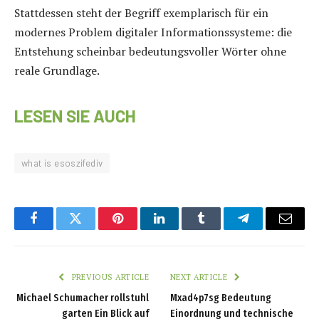
Stattdessen steht der Begriff exemplarisch für ein
modernes Problem digitaler Informationssysteme: die
Entstehung scheinbar bedeutungsvoller Wörter ohne
reale Grundlage.
LESEN SIE AUCH
what is esoszifediv
Facebook
Twitter
Pinterest
LinkedIn
Tumblr
Telegram
Email
PREVIOUS ARTICLE
NEXT ARTICLE
Michael Schumacher rollstuhl
Mxad4p7sg Bedeutung
garten Ein Blick auf
Einordnung und technische