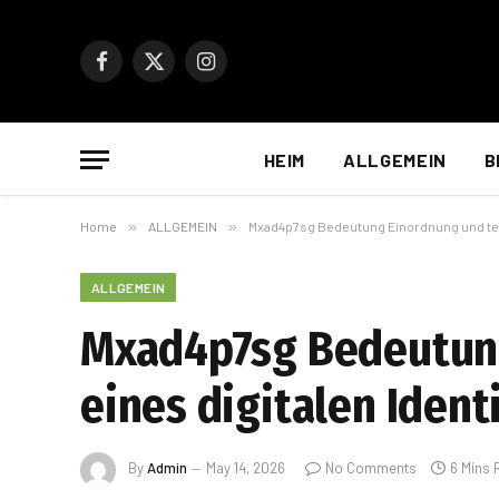
Facebook
X
Instagram
(Twitter)
HEIM
ALLGEMEIN
B
Home
»
ALLGEMEIN
»
Mxad4p7sg Bedeutung Einordnung und tech
ALLGEMEIN
Mxad4p7sg Bedeutung
eines digitalen Ident
By
Admin
May 14, 2026
No Comments
6 Mins 