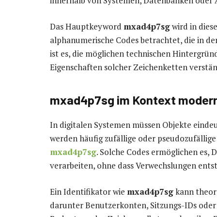
innerhalb von Systemen, Datenbanken oder
Das Hauptkeyword
mxad4p7sg
wird in dies
alphanumerische Codes betrachtet, die in der 
ist es, die möglichen technischen Hintergrün
Eigenschaften solcher Zeichenketten verstän
mxad4p7sg im Kontext moderne
In digitalen Systemen müssen Objekte einde
werden häufig zufällige oder pseudozufällige
mxad4p7sg
. Solche Codes ermöglichen es, D
verarbeiten, ohne dass Verwechslungen ents
Ein Identifikator wie
mxad4p7sg
kann theore
darunter Benutzerkonten, Sitzungs-IDs oder