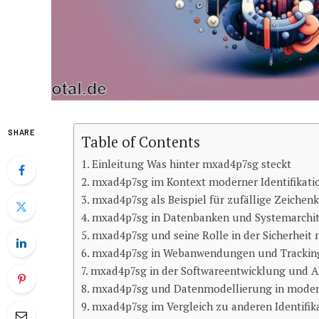
SHARE
Table of Contents
Einleitung Was hinter mxad4p7sg steckt
mxad4p7sg im Kontext moderner Identifikat
mxad4p7sg als Beispiel für zufällige Zeichen
mxad4p7sg in Datenbanken und Systemarchi
mxad4p7sg und seine Rolle in der Sicherheit
mxad4p7sg in Webanwendungen und Trackin
mxad4p7sg in der Softwareentwicklung und 
mxad4p7sg und Datenmodellierung in mode
mxad4p7sg im Vergleich zu anderen Identifi