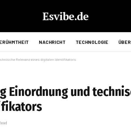
Esvibe.de
ERÜHMTHEIT
NACHRICHT
TECHNOLOGIE
ÜBER
nische Relevanz eines digitalen Identifikators
 Einordnung und technis
ifikators
Read