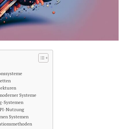
ionssysteme
ketten
tekturen
 moderner Systeme
g-Systemen
API-Nutzung
rnen Systemen
kationsmethoden