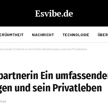
Esvibe.de
ERÜHMTHEIT
NACHRICHT
TECHNOLOGIE
ÜBER
fassender Einblick in seine Ehen Beziehungen und sein Privatleben
partnerin Ein umfassender
en und sein Privatleben
 Read