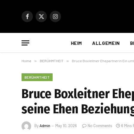
Facebook
X
Instagram
(Twitter)
HEIM
ALLGEMEIN
B
Home
»
BERÜHMTHEIT
»
Bruce Boxleitner Ehepartnerin Ein um
BERÜHMTHEIT
Bruce Boxleitner Ehe
seine Ehen Beziehung
By
Admin
May 10, 2026
No Comments
6 Mins