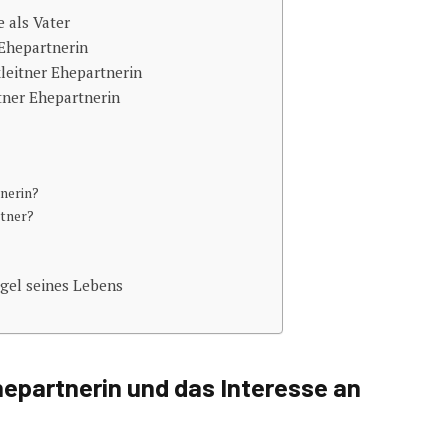
 als Vater
 Ehepartnerin
xleitner Ehepartnerin
tner Ehepartnerin
tnerin?
itner?
egel seines Lebens
hepartnerin und das Interesse an