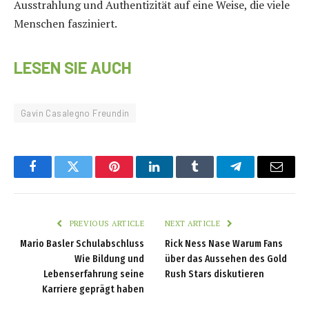
Ausstrahlung und Authentizität auf eine Weise, die viele
Menschen fasziniert.
LESEN SIE AUCH
Gavin Casalegno Freundin
Facebook
Twitter
Pinterest
LinkedIn
Tumblr
Telegram
Email
PREVIOUS ARTICLE
NEXT ARTICLE
Mario Basler Schulabschluss
Rick Ness Nase Warum Fans
Wie Bildung und
über das Aussehen des Gold
Lebenserfahrung seine
Rush Stars diskutieren
Karriere geprägt haben