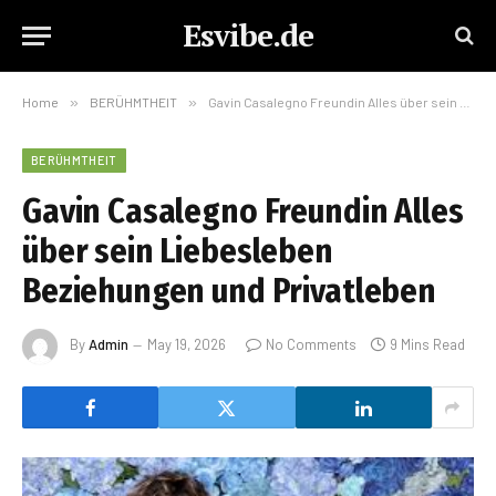
Esvibe.de
Home
»
BERÜHMTHEIT
»
Gavin Casalegno Freundin Alles über sein Liebesleben Beziehungen und Privatleben
BERÜHMTHEIT
Gavin Casalegno Freundin Alles
über sein Liebesleben
Beziehungen und Privatleben
By
Admin
May 19, 2026
No Comments
9 Mins Read