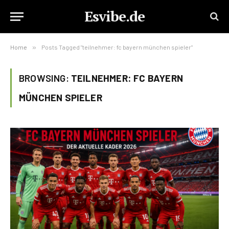
Esvibe.de
Home
»
Posts Tagged "teilnehmer: fc bayern münchen spieler"
BROWSING:
TEILNEHMER: FC BAYERN
MÜNCHEN SPIELER